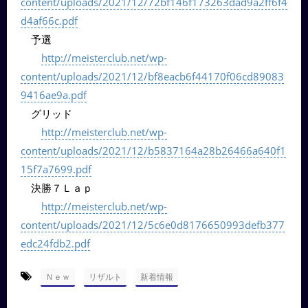
content/uploads/2021/12/72bf146f173263dad9a2ff6f4
d4af66c.pdf
予選
http://meisterclub.net/wp-
content/uploads/2021/12/bf8eacb6f44170f06cd89083
9416ae9a.pdf
グリッド
http://meisterclub.net/wp-
content/uploads/2021/12/b5837164a28b26466a640f1
15f7a7699.pdf
決勝７Ｌａｐ
http://meisterclub.net/wp-
content/uploads/2021/12/5c6e0d8176650993defb377
edc24fdb2.pdf
-
,
,
Ｎｅｗ
リザルト
新着情報