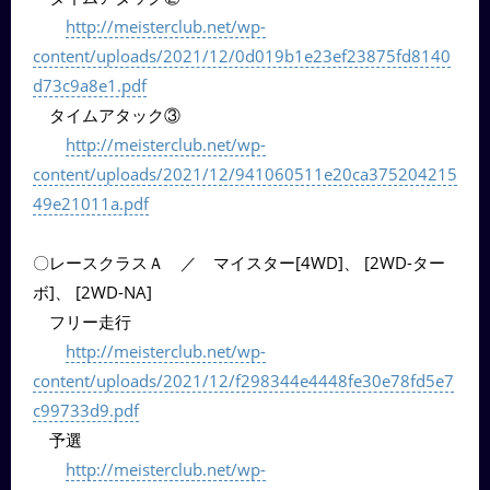
http://meisterclub.net/wp-
content/uploads/2021/12/0d019b1e23ef23875fd8140
d73c9a8e1.pdf
タイムアタック③
http://meisterclub.net/wp-
content/uploads/2021/12/941060511e20ca375204215
49e21011a.pdf
〇レースクラスＡ ／ マイスター[4WD]、 [2WD-ター
ボ]、 [2WD-NA]
フリー走行
http://meisterclub.net/wp-
content/uploads/2021/12/f298344e4448fe30e78fd5e7
c99733d9.pdf
予選
http://meisterclub.net/wp-