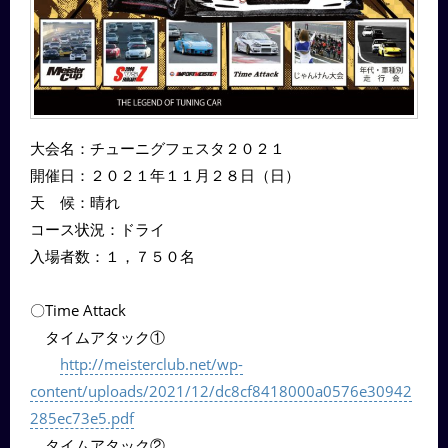
大会名：チューニグフェスタ２０２１
開催日：２０２１年１１月２８日（日）
天 候：晴れ
コース状況：ドライ
入場者数：１，７５０名
〇Time Attack
タイムアタック①
http://meisterclub.net/wp-
content/uploads/2021/12/dc8cf8418000a0576e30942
285ec73e5.pdf
タイムアタック②