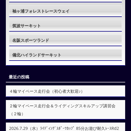
袖ヶ浦フォレストレースウェイ
筑波サーキット
名阪スポーツランド
備北ハイランドサーキット
最近の投稿
４輪マイペース走行会（初心者大歓迎♪）
２輪マイペース走行会＆ライディングスキルアップ講習会
（２輪）
2026.7.29（水）ﾗｲﾃﾞｨﾝｸﾞｽﾎﾟｰﾂｶｯﾌﾟ 85分お遊び耐久ﾚｰｽRd2