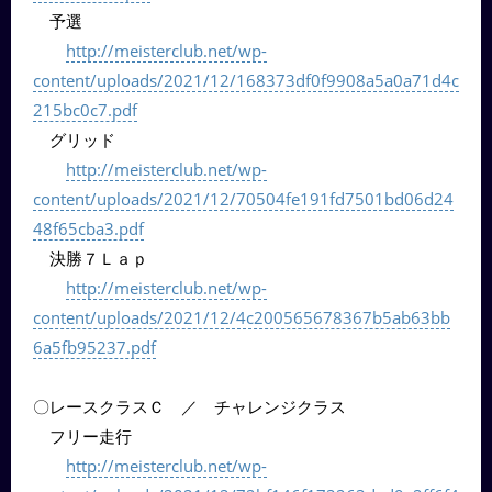
予選
http://meisterclub.net/wp-
content/uploads/2021/12/168373df0f9908a5a0a71d4c
215bc0c7.pdf
グリッド
http://meisterclub.net/wp-
content/uploads/2021/12/70504fe191fd7501bd06d24
48f65cba3.pdf
決勝７Ｌａｐ
http://meisterclub.net/wp-
content/uploads/2021/12/4c200565678367b5ab63bb
6a5fb95237.pdf
〇レースクラスＣ ／ チャレンジクラス
フリー走行
http://meisterclub.net/wp-