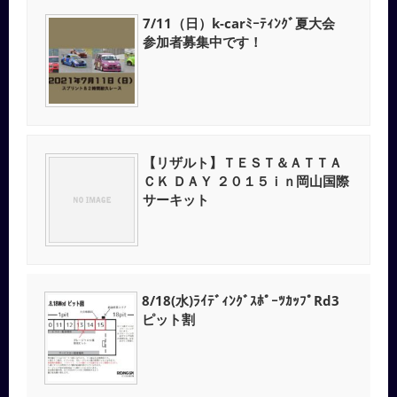
7/11（日）k-carﾐｰﾃｨﾝｸﾞ夏大会
参加者募集中です！
【リザルト】ＴＥＳＴ＆ＡＴＴＡ
ＣＫ ＤＡＹ ２０１５ｉｎ岡山国際
サーキット
8/18(水)ﾗｲﾃﾞｨﾝｸﾞｽﾎﾟｰﾂｶｯﾌﾟRd3
ピット割