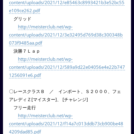
content/uploads/2021/12/e85463c8993421b3e52bc55
e109ce262.pdf
グリッド
http://meisterclub.net/wp-
content/uploads/2021/12/3e32495d769d38c300348b
073f9485aa.pdf
決勝７Ｌａｐ
http://meisterclub.net/wp-
content/uploads/2021/12/589a9d22e04056e4e22b747
1256091e6.pdf
〇レースクラスＢ ／ インポート、Ｓ２０００、フェ
アレディＺ[マイスター]、 [チャレンジ]
フリー走行
http://meisterclub.net/wp-
content/uploads/2021/12/f14a7c013ddb73cb900be48
4209dad85.pdf