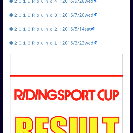
◆２０１６Ｒｏｕｎｄ４：2016/9/28wed
◆２０１６Ｒｏｕｎｄ３：2016/7/20wed
◆２０１６Ｒｏｕｎｄ２：2016/5/14sat
◆２０１６Ｒｏｕｎｄ１：2016/3/23wed