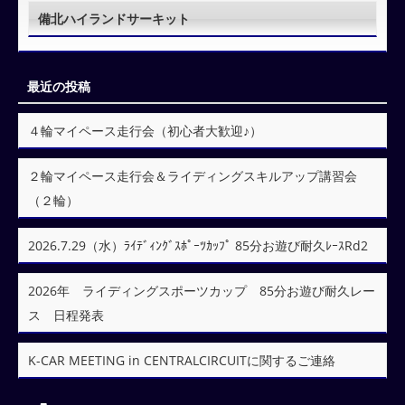
備北ハイランドサーキット
最近の投稿
４輪マイペース走行会（初心者大歓迎♪）
２輪マイペース走行会＆ライディングスキルアップ講習会
（２輪）
2026.7.29（水）ﾗｲﾃﾞｨﾝｸﾞｽﾎﾟｰﾂｶｯﾌﾟ 85分お遊び耐久ﾚｰｽRd2
2026年 ライディングスポーツカップ 85分お遊び耐久レー
ス 日程発表
K-CAR MEETING in CENTRALCIRCUITに関するご連絡