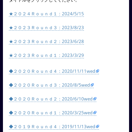
★２０２４Ｒｏｕｎｄ１：2024/5/15
★２０２３Ｒｏｕｎｄ３：2023/8/23
★２０２３Ｒｏｕｎｄ２：2023/6/28
★２０２３Ｒｏｕｎｄ１：2023/3/29
◆２０２０Ｒｏｕｎｄ４：2020/11/11wed
◆２０２０Ｒｏｕｎｄ３：2020/8/5wed
◆２０２０Ｒｏｕｎｄ２：2020/6/10wed
◆２０２０Ｒｏｕｎｄ１：2020/3/25wed
◆２０１９Ｒｏｕｎｄ４：2019/11/13wed