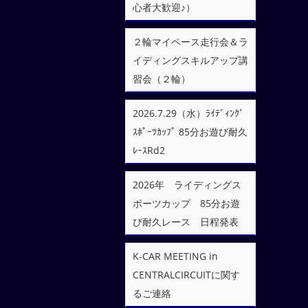
心者大歓迎♪）
２輪マイペース走行会＆ラ
イディングスキルアップ講
習会（２輪）
2026.7.29（水）ﾗｲﾃﾞｨﾝｸﾞ
ｽﾎﾟｰﾂｶｯﾌﾟ 85分お遊び耐久
ﾚｰｽRd2
2026年 ライディングス
ポーツカップ 85分お遊
び耐久レース 日程発表
K-CAR MEETING in
CENTRALCIRCUITに関す
るご連絡