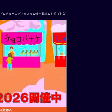
ス ターカップ＆チューニグフェスタ＆軽自動車＆お遊び耐久]