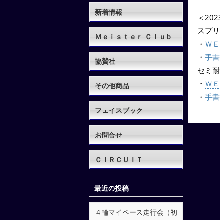
新着情報
＜20
スプリ
Ｍｅｉｓｔｅｒ Ｃｌｕｂ
・
ＷＥ
・
手書
協賛社
セミ耐
・
ＷＥ
その他商品
・
手書
フェイスブック
お問合せ
ＣＩＲＣＵＩＴ
最近の投稿
４輪マイペース走行会（初