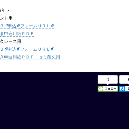
23年＞
ント用
Ｂ
申込
フォームＵＲＬ
き
申込用紙ＰＤＦ
久レース用
Ｂ
申込
フォームＵＲＬ
き
申込用紙ＰＤＦ セミ耐久用
0