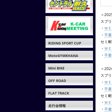
＜20
スプリ
・
ＷＥ
・
手書
セミ耐
RIDING SPORT CUP
・
ＷＥ
・
手書
MotoGYMKHANA
Mini BIKE
＜20
スプリ
OFF ROAD
・
ＷＥ
・
手書
FLAT TRACK
セミ耐
・
ＷＥ
走行会情報
・
手書