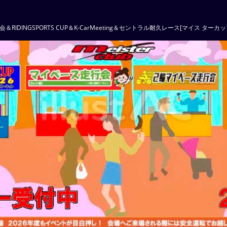
ース走行会＆RIDINGSPORTS CUP＆K-CarMeeting＆セントラル耐久レース[マイ