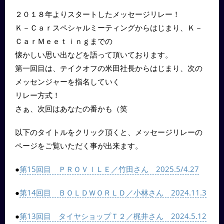
２０１８年よりスタートしたメッセージリレー！
Ｋ－Ｃａｒスペシャルミーティングからはじまり、Ｋ－
ＣａｒＭｅｅｔｉｎｇまでの
懐かしい思い出などを語って頂いております。
第一回目は、テイクオフの米田社長からはじまり、次の
メッセンジャーを指名していく
リレー方式！
さぁ、次回はあなたの番かも（笑
以下のタイトルをクリック頂くと、メッセージリレーの
ページをご覧いただく事が出来ます。
●
第15回目 ＰＲＯＶＩＬＥ／竹田さん 2025.5/4.27
●
第14回目 ＢＯＬＤＷＯＲＬＤ／小林さん 2024.11.3
●
第13回目 タイヤショップＴ２／梶井さん 2024.5.12