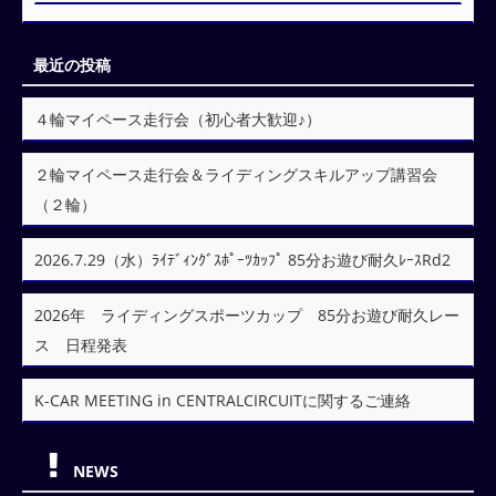
最近の投稿
４輪マイペース走行会（初心者大歓迎♪）
２輪マイペース走行会＆ライディングスキルアップ講習会
（２輪）
2026.7.29（水）ﾗｲﾃﾞｨﾝｸﾞｽﾎﾟｰﾂｶｯﾌﾟ 85分お遊び耐久ﾚｰｽRd2
2026年 ライディングスポーツカップ 85分お遊び耐久レー
ス 日程発表
K-CAR MEETING in CENTRALCIRCUITに関するご連絡
NEWS