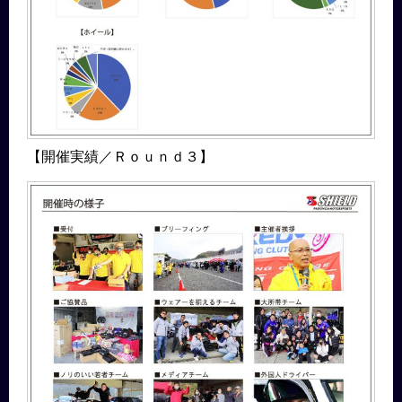
【開催実績／Ｒｏｕｎｄ３】