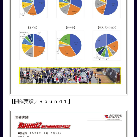
【開催実績／Ｒｏｕｎｄ１】