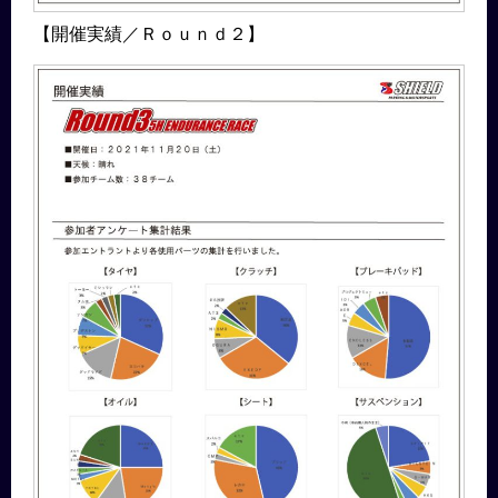
【開催実績／Ｒｏｕｎｄ２】